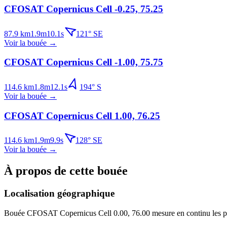
CFOSAT Copernicus Cell -0.25, 75.25
87.9
km
1.9
m
10.1
s
121
°
SE
Voir la bouée
→
CFOSAT Copernicus Cell -1.00, 75.75
114.6
km
1.8
m
12.1
s
194
°
S
Voir la bouée
→
CFOSAT Copernicus Cell 1.00, 76.25
114.6
km
1.9
m
9.9
s
128
°
SE
Voir la bouée
→
À propos de cette bouée
Localisation géographique
Bouée
CFOSAT Copernicus Cell 0.00, 76.00
mesure en continu les p