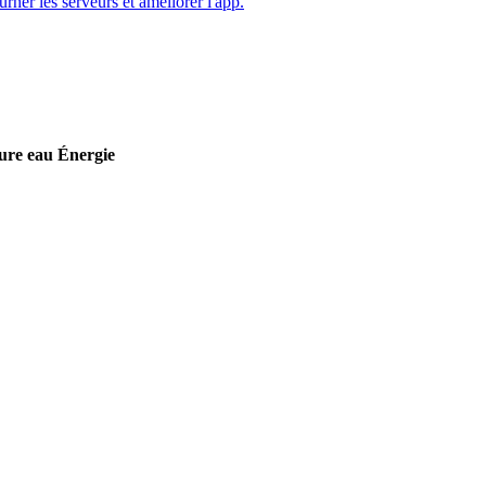
ourner les serveurs et améliorer l'app.
ure eau
Énergie