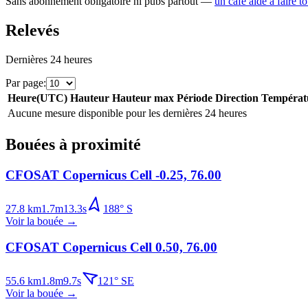
Sans abonnement obligatoire ni pubs partout —
un café aide à faire t
Relevés
Dernières 24 heures
Par page
:
Heure
(
UTC
)
Hauteur
Hauteur max
Période
Direction
Températ
Aucune mesure disponible pour les dernières 24 heures
Bouées à proximité
CFOSAT Copernicus Cell -0.25, 76.00
27.8
km
1.7
m
13.3
s
188
°
S
Voir la bouée
→
CFOSAT Copernicus Cell 0.50, 76.00
55.6
km
1.8
m
9.7
s
121
°
SE
Voir la bouée
→