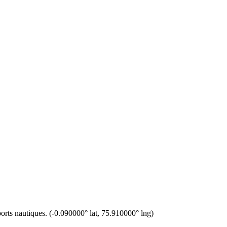
orts nautiques.
(
-0.090000
° lat,
75.910000
° lng)