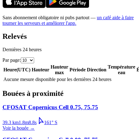
Sans abonnement obligatoire ni pubs partout —
un café aide à faire
tourner les serveurs et améliorer l'app.
Relevés
Dernières 24 heures
Par page
:
Hauteur
Température
Heure
(
UTC
)
Hauteur
Période
Direction
É
max
eau
Aucune mesure disponible pour les dernières 24 heures
Bouées à proximité
CFOSAT Copernicus Cell 0.75, 75.75
39.3
km
1.8
m
8.8
s
161
°
S
Voir la bouée
→