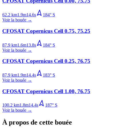
CFOSAT Copernicus Cell 0.00, 75.75
62.2
km
1.9
m
14.6
s
184
°
S
Voir la bouée
→
CFOSAT Copernicus Cell 0.75, 75.25
87.9
km
1.6
m
13.8
s
184
°
S
Voir la bouée
→
CFOSAT Copernicus Cell 0.25, 76.75
87.9
km
1.9
m
14.4
s
183
°
S
Voir la bouée
→
CFOSAT Copernicus Cell 1.00, 76.75
100.2
km
1.8
m
14.4
s
187
°
S
Voir la bouée
→
À propos de cette bouée