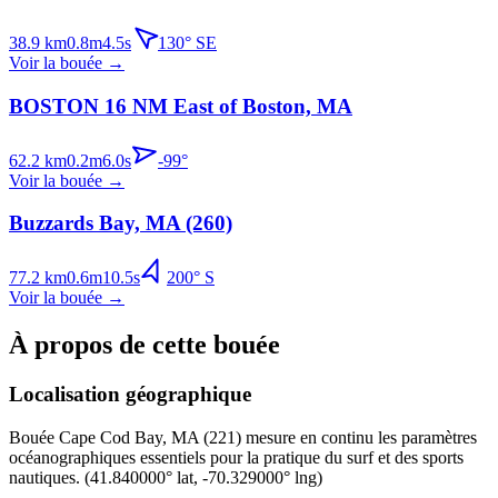
38.9
km
0.8
m
4.5
s
130
°
SE
Voir la bouée
→
BOSTON 16 NM East of Boston, MA
62.2
km
0.2
m
6.0
s
-99
°
Voir la bouée
→
Buzzards Bay, MA (260)
77.2
km
0.6
m
10.5
s
200
°
S
Voir la bouée
→
À propos de cette bouée
Localisation géographique
Bouée
Cape Cod Bay, MA (221)
mesure en continu les paramètres
océanographiques essentiels pour la pratique du surf et des sports
nautiques.
(
41.840000
° lat,
-70.329000
° lng)