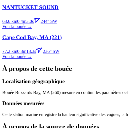
NANTUCKET SOUND
63.6
km
0.4
m
3.0
s
244
°
SW
Voir la bouée
→
Cape Cod Bay, MA (221)
77.2
km
0.3
m
13.3
s
236
°
SW
Voir la bouée
→
À propos de cette bouée
Localisation géographique
Bouée
Buzzards Bay, MA (260)
mesure en continu les paramètres océa
Données mesurées
Cette station marine enregistre la hauteur significative des vagues, la 
À propos de la source de données