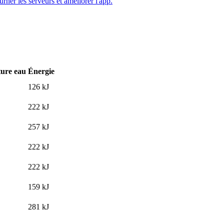
ourner les serveurs et améliorer l'app.
ure eau
Énergie
126
kJ
222
kJ
257
kJ
222
kJ
222
kJ
159
kJ
281
kJ