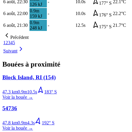
6 août, 22:30
-
10.0s
22.1
°C
177
°
S
126
kJ
0.9
m
6 août, 22:00
-
10.0s
22.2
°C
176
°
S
159
kJ
0.9
m
6 août, 21:30
-
12.5s
21.7
°C
175
°
S
248
kJ
Précédent
1
2
3
4
5
Suivant
Bouées à proximité
Block Island, RI (154)
47.3
km
0.9
m
10.5
s
183
°
S
Voir la bouée
→
54736
47.8
km
0.9
m
4.3
s
192
°
S
Voir la bouée
→