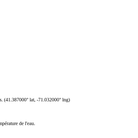
s.
(
41.387000
° lat,
-71.032000
° lng)
mpérature de l'eau.