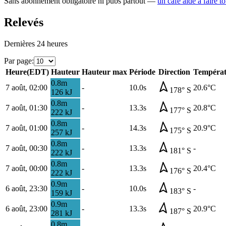
Sans abonnement obligatoire ni pubs partout —
un café aide à faire t
Relevés
Dernières 24 heures
Par page
:
Heure
(
EDT
)
Hauteur
Hauteur max
Période
Direction
Températ
0.8
m
7 août, 02:00
-
10.0s
20.6
°C
178
°
S
126
kJ
0.8
m
7 août, 01:30
-
13.3s
20.8
°C
177
°
S
222
kJ
0.8
m
7 août, 01:00
-
14.3s
20.9
°C
175
°
S
257
kJ
0.8
m
7 août, 00:30
-
13.3s
-
181
°
S
222
kJ
0.8
m
7 août, 00:00
-
13.3s
20.4
°C
176
°
S
222
kJ
0.9
m
6 août, 23:30
-
10.0s
-
183
°
S
159
kJ
0.9
m
6 août, 23:00
-
13.3s
20.9
°C
187
°
S
281
kJ
0.8
m