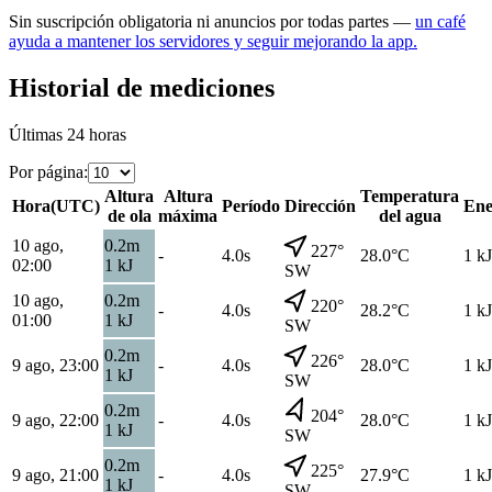
Sin suscripción obligatoria ni anuncios por todas partes —
un café
ayuda a mantener los servidores y seguir mejorando la app.
Historial de mediciones
Últimas 24 horas
Por página
:
Altura
Altura
Temperatura
Hora
(
UTC
)
Período
Dirección
Ene
de ola
máxima
del agua
10 ago,
0.2
m
227
°
-
4.0s
28.0
°C
1
kJ
02:00
1
kJ
SW
10 ago,
0.2
m
220
°
-
4.0s
28.2
°C
1
kJ
01:00
1
kJ
SW
0.2
m
226
°
9 ago, 23:00
-
4.0s
28.0
°C
1
kJ
1
kJ
SW
0.2
m
204
°
9 ago, 22:00
-
4.0s
28.0
°C
1
kJ
1
kJ
SW
0.2
m
225
°
9 ago, 21:00
-
4.0s
27.9
°C
1
kJ
1
kJ
SW