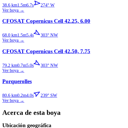
38.6
km
1.5
m
6.7
s
274
°
W
Ver boya
→
CFOSAT Copernicus Cell 42.25, 6.00
68.0
km
1.5
m
5.4
s
303
°
NW
Ver boya
→
CFOSAT Copernicus Cell 42.50, 7.75
79.2
km
0.7
m
5.0
s
303
°
NW
Ver boya
→
Porquerolles
80.6
km
0.2
m
4.0
s
239
°
SW
Ver boya
→
Acerca de esta boya
Ubicación geográfica