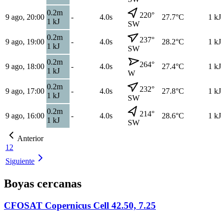
0.2
m
220
°
9 ago, 20:00
-
4.0s
27.7
°C
1
kJ
1
kJ
SW
0.2
m
237
°
9 ago, 19:00
-
4.0s
28.2
°C
1
kJ
1
kJ
SW
0.2
m
264
°
9 ago, 18:00
-
4.0s
27.4
°C
1
kJ
1
kJ
W
0.2
m
232
°
9 ago, 17:00
-
4.0s
27.8
°C
1
kJ
1
kJ
SW
0.2
m
214
°
9 ago, 16:00
-
4.0s
28.6
°C
1
kJ
1
kJ
SW
Anterior
1
2
Siguiente
Boyas cercanas
CFOSAT Copernicus Cell 42.50, 7.25