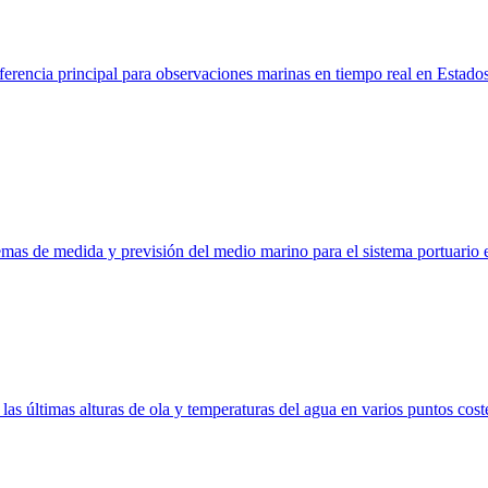
cia principal para observaciones marinas en tiempo real en Estados 
emas de medida y previsión del medio marino para el sistema portuario
as últimas alturas de ola y temperaturas del agua en varios puntos cost