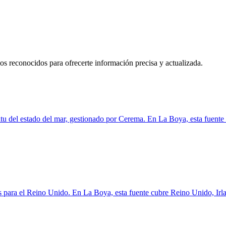
s reconocidos para ofrecerte información precisa y actualizada.
tu del estado del mar, gestionado por Cerema. En La Boya, esta fuente 
s para el Reino Unido. En La Boya, esta fuente cubre Reino Unido, Irl