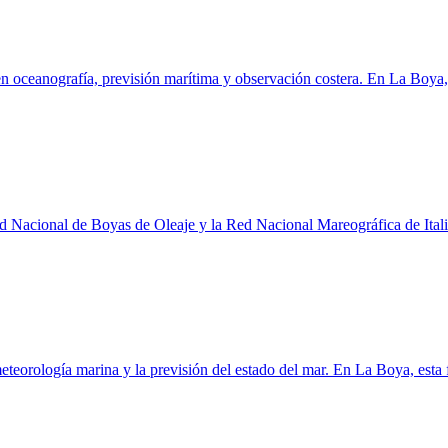
o en oceanografía, previsión marítima y observación costera. En La Boya,
Nacional de Boyas de Oleaje y la Red Nacional Mareográfica de Italia.
meteorología marina y la previsión del estado del mar. En La Boya, esta 