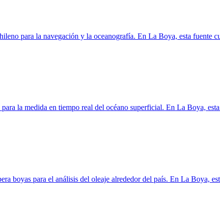
hileno para la navegación y la oceanografía. En La Boya, esta fuente c
para la medida en tiempo real del océano superficial. En La Boya, esta
era boyas para el análisis del oleaje alrededor del país. En La Boya, est