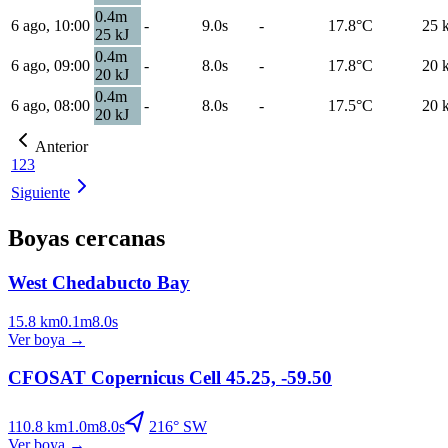
0.4
m
6 ago, 10:00
-
9.0s
-
17.8
°C
25
25
kJ
0.4
m
6 ago, 09:00
-
8.0s
-
17.8
°C
20
20
kJ
0.4
m
6 ago, 08:00
-
8.0s
-
17.5
°C
20
20
kJ
Anterior
1
2
3
Siguiente
Boyas cercanas
West Chedabucto Bay
15.8
km
0.1
m
8.0
s
Ver boya
→
CFOSAT Copernicus Cell 45.25, -59.50
110.8
km
1.0
m
8.0
s
216
°
SW
Ver boya
→