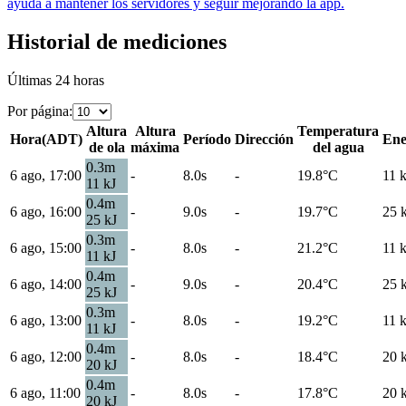
ayuda a mantener los servidores y seguir mejorando la app.
Historial de mediciones
Últimas 24 horas
Por página
:
Altura
Altura
Temperatura
Hora
(
ADT
)
Período
Dirección
Ene
de ola
máxima
del agua
0.3
m
6 ago, 17:00
-
8.0s
-
19.8
°C
11
k
11
kJ
0.4
m
6 ago, 16:00
-
9.0s
-
19.7
°C
25
25
kJ
0.3
m
6 ago, 15:00
-
8.0s
-
21.2
°C
11
k
11
kJ
0.4
m
6 ago, 14:00
-
9.0s
-
20.4
°C
25
25
kJ
0.3
m
6 ago, 13:00
-
8.0s
-
19.2
°C
11
k
11
kJ
0.4
m
6 ago, 12:00
-
8.0s
-
18.4
°C
20
20
kJ
0.4
m
6 ago, 11:00
-
8.0s
-
17.8
°C
20
20
kJ