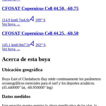
CFOSAT Copernicus Cell 44.50, -60.75
114.9
km
0.7
m
4.9
s
199
°
S
Ver boya
→
CFOSAT Copernicus Cell 44.25, -60.50
145.1
km
0.9
m
7.5
s
202
°
S
Ver boya
→
Acerca de esta boya
Ubicación geográfica
Boya
East of Chedabucto Bay
mide continuamente los parámetros
oceanográficos esenciales para el surf y los deportes acuáticos.
(
45.440000
° lat,
-60.950000
° lng)
Datos medidos
Esta estación marina registra la altura significativa de las olas, la