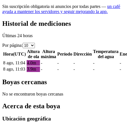
Sin suscripción obligatoria ni anuncios por todas partes —
un café
ayuda a mantener los servidores y seguir mejorando la app.
Historial de mediciones
Últimas 24 horas
Por página
:
Altura
Altura
Temperatura
Hora
(
UTC
)
Período
Dirección
Ene
de ola
máxima
del agua
8 ago, 11:04
4.0
m
-
-
-
-
-
8 ago, 11:03
3.9
m
-
-
-
-
-
Boyas cercanas
No se encontraron boyas cercanas
Acerca de esta boya
Ubicación geográfica