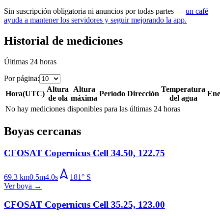
Sin suscripción obligatoria ni anuncios por todas partes —
un café
ayuda a mantener los servidores y seguir mejorando la app.
Historial de mediciones
Últimas 24 horas
Por página
:
Altura
Altura
Temperatura
Hora
(
UTC
)
Período
Dirección
Ene
de ola
máxima
del agua
No hay mediciones disponibles para las últimas 24 horas
Boyas cercanas
CFOSAT Copernicus Cell 34.50, 122.75
69.3
km
0.5
m
4.0
s
181
°
S
Ver boya
→
CFOSAT Copernicus Cell 35.25, 123.00