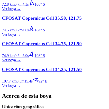
72.8
km
0.7
m
4.3
s
168
°
S
Ver boya
→
CFOSAT Copernicus Cell 35.50, 121.75
74.5
km
0.7
m
4.6
s
184
°
S
Ver boya
→
CFOSAT Copernicus Cell 34.75, 121.50
74.9
km
0.5
m
5.0
s
193
°
S
Ver boya
→
CFOSAT Copernicus Cell 34.25, 121.50
107.7
km
0.3
m
15.4
s
92
°
E
Ver boya
→
Acerca de esta boya
Ubicación geográfica