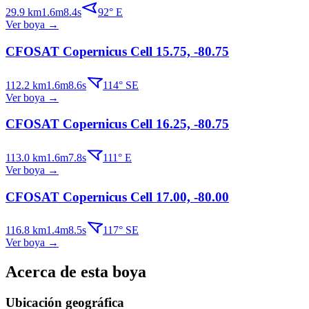
29.9
km
1.6
m
8.4
s
92
°
E
Ver boya
→
CFOSAT Copernicus Cell 15.75, -80.75
112.2
km
1.6
m
8.6
s
114
°
SE
Ver boya
→
CFOSAT Copernicus Cell 16.25, -80.75
113.0
km
1.6
m
7.8
s
111
°
E
Ver boya
→
CFOSAT Copernicus Cell 17.00, -80.00
116.8
km
1.4
m
8.5
s
117
°
SE
Ver boya
→
Acerca de esta boya
Ubicación geográfica