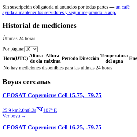
Sin suscripción obligatoria ni anuncios por todas partes —
un café
ayuda a mantener los servidores y seguir mejorando la app.
Historial de mediciones
Últimas 24 horas
Por página
:
Altura
Altura
Temperatura
Hora
(
UTC
)
Período
Dirección
Ene
de ola
máxima
del agua
No hay mediciones disponibles para las últimas 24 horas
Boyas cercanas
CFOSAT Copernicus Cell 15.75, -79.75
25.9
km
2.0
m
8.2
s
107
°
E
Ver boya
→
CFOSAT Copernicus Cell 16.25, -79.75