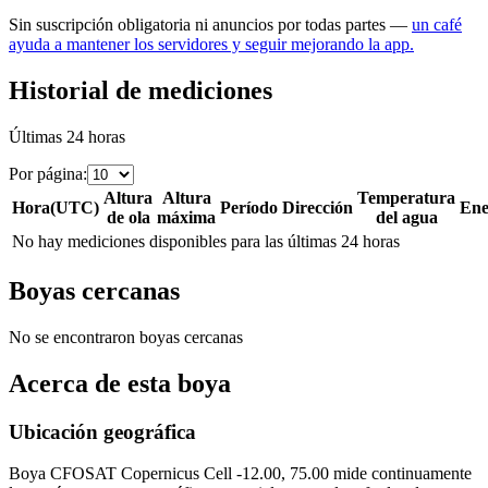
Sin suscripción obligatoria ni anuncios por todas partes —
un café
ayuda a mantener los servidores y seguir mejorando la app.
Historial de mediciones
Últimas 24 horas
Por página
:
Altura
Altura
Temperatura
Hora
(
UTC
)
Período
Dirección
Ene
de ola
máxima
del agua
No hay mediciones disponibles para las últimas 24 horas
Boyas cercanas
No se encontraron boyas cercanas
Acerca de esta boya
Ubicación geográfica
Boya
CFOSAT Copernicus Cell -12.00, 75.00
mide continuamente