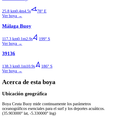
25.8
km
0.4
m
4.5
s
78
°
E
Ver boya
→
Málaga Buoy
117.3
km
0.1
m
2.9
s
199
°
S
Ver boya
→
39136
138.3
km
0.1
m
10.9
s
186
°
S
Ver boya
→
Acerca de esta boya
Ubicación geográfica
Boya
Ceuta Buoy
mide continuamente los parámetros
oceanográficos esenciales para el surf y los deportes acuáticos.
(
35.903000
° lat,
-5.330000
° lng)