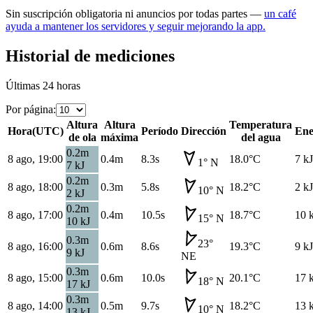
Sin suscripción obligatoria ni anuncios por todas partes —
un café
ayuda a mantener los servidores y seguir mejorando la app.
Historial de mediciones
Últimas 24 horas
Por página
:
Altura
Altura
Temperatura
Hora
(
UTC
)
Período
Dirección
Ene
de ola
máxima
del agua
0.2
m
8 ago, 19:00
0.4
m
8.3s
18.0
°C
7
kJ
1
°
N
7
kJ
0.2
m
8 ago, 18:00
0.3
m
5.8s
18.2
°C
2
kJ
10
°
N
2
kJ
0.2
m
8 ago, 17:00
0.4
m
10.5s
18.7
°C
10
15
°
N
10
kJ
0.3
m
23
°
8 ago, 16:00
0.6
m
8.6s
19.3
°C
9
kJ
9
kJ
NE
0.3
m
8 ago, 15:00
0.6
m
10.0s
20.1
°C
17
18
°
N
17
kJ
0.3
m
8 ago, 14:00
0.5
m
9.7s
18.2
°C
13
10
°
N
13
kJ