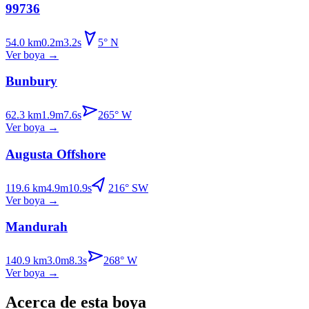
99736
54.0
km
0.2
m
3.2
s
5
°
N
Ver boya
→
Bunbury
62.3
km
1.9
m
7.6
s
265
°
W
Ver boya
→
Augusta Offshore
119.6
km
4.9
m
10.9
s
216
°
SW
Ver boya
→
Mandurah
140.9
km
3.0
m
8.3
s
268
°
W
Ver boya
→
Acerca de esta boya