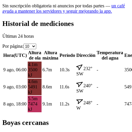
Sin suscripción obligatoria ni anuncios por todas partes —
un café
ayuda a mantener los servidores y seguir mejorando la app.
Historial de mediciones
Últimas 24 horas
Por página
:
Altura
Altura
Temperatura
Hora
(
UTC
)
Período
Dirección
Ene
de ola
máxima
del agua
4.1
m
232
°
9 ago, 06:00
3500
6.7
m
10.3s
-
350
SW
kJ
4.6
m
240
°
9 ago, 03:00
5491
8.6
m
11.6s
-
549
SW
kJ
5.5
m
248
°
8 ago, 18:00
7474
9.1
m
11.2s
-
747
W
kJ
Boyas cercanas