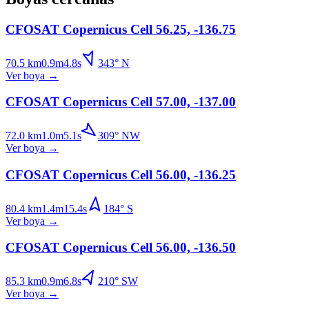
CFOSAT Copernicus Cell 56.25, -136.75
70.5
km
0.9
m
4.8
s
343
°
N
Ver boya
→
CFOSAT Copernicus Cell 57.00, -137.00
72.0
km
1.0
m
5.1
s
309
°
NW
Ver boya
→
CFOSAT Copernicus Cell 56.00, -136.25
80.4
km
1.4
m
15.4
s
184
°
S
Ver boya
→
CFOSAT Copernicus Cell 56.00, -136.50
85.3
km
0.9
m
6.8
s
210
°
SW
Ver boya
→