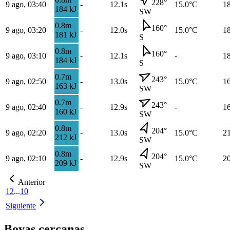
228
°
9 ago, 03:40
-
12.1s
15.0
°C
1
184
kJ
SW
0.8
m
160
°
9 ago, 03:20
-
12.0s
15.0
°C
1
181
kJ
S
0.8
m
160
°
9 ago, 03:10
-
12.1s
-
1
184
kJ
S
0.7
m
243
°
9 ago, 02:50
-
13.0s
15.0
°C
1
163
kJ
SW
0.7
m
243
°
9 ago, 02:40
-
12.9s
-
1
160
kJ
SW
0.8
m
204
°
9 ago, 02:20
-
13.0s
15.0
°C
2
212
kJ
SW
0.8
m
204
°
9 ago, 02:10
-
12.9s
15.0
°C
2
209
kJ
SW
Anterior
1
2
...
10
Siguiente
Boyas cercanas