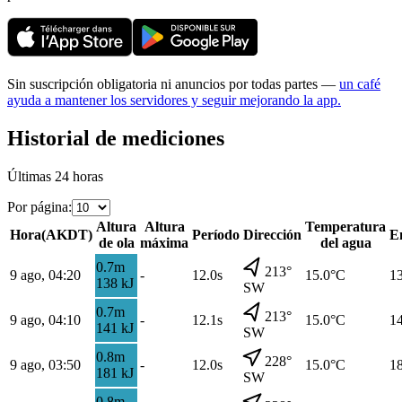
Sin suscripción obligatoria ni anuncios por todas partes —
un café
ayuda a mantener los servidores y seguir mejorando la app.
Historial de mediciones
Últimas 24 horas
Por página
:
Altura
Altura
Temperatura
Hora
(
AKDT
)
Período
Dirección
E
de ola
máxima
del agua
0.7
m
213
°
9 ago, 04:20
-
12.0s
15.0
°C
1
138
kJ
SW
0.7
m
213
°
9 ago, 04:10
-
12.1s
15.0
°C
1
141
kJ
SW
0.8
m
228
°
9 ago, 03:50
-
12.0s
15.0
°C
1
181
kJ
SW
0.8
m