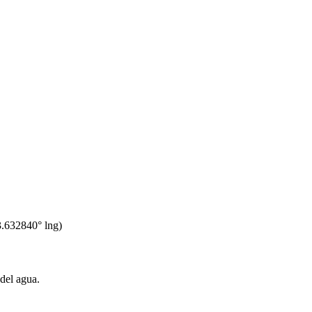
3.632840
° lng)
 del agua.