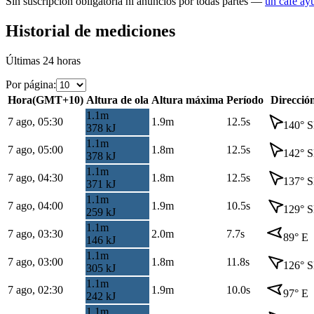
Sin suscripción obligatoria ni anuncios por todas partes —
un café ay
Historial de mediciones
Últimas 24 horas
Por página
:
Hora
(
GMT+10
)
Altura de ola
Altura máxima
Período
Direcció
1.1
m
7 ago, 05:30
1.9
m
12.5s
140
°
S
378
kJ
1.1
m
7 ago, 05:00
1.8
m
12.5s
142
°
S
378
kJ
1.1
m
7 ago, 04:30
1.8
m
12.5s
137
°
S
371
kJ
1.1
m
7 ago, 04:00
1.9
m
10.5s
129
°
S
259
kJ
1.1
m
7 ago, 03:30
2.0
m
7.7s
89
°
E
146
kJ
1.1
m
7 ago, 03:00
1.8
m
11.8s
126
°
S
305
kJ
1.1
m
7 ago, 02:30
1.9
m
10.0s
97
°
E
242
kJ
1.1
m