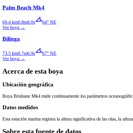
Palm Beach Mk4
69.4
km
0.8
m
8.0
s
64
°
NE
Ver boya
→
Bilinga
73.5
km
0.7
m
6.9
s
67
°
NE
Ver boya
→
Acerca de esta boya
Ubicación geográfica
Boya
Brisbane Mk4
mide continuamente los parámetros oceanográficos
Datos medidos
Esta estación marina registra la altura significativa de las olas, la altu
Sobre esta fuente de datos