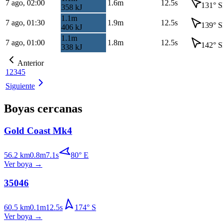
7 ago, 02:00
1.6
m
12.5s
131
°
S
358
kJ
1.1
m
7 ago, 01:30
1.9
m
12.5s
139
°
S
406
kJ
1.1
m
7 ago, 01:00
1.8
m
12.5s
142
°
S
338
kJ
Anterior
1
2
3
4
5
Siguiente
Boyas cercanas
Gold Coast Mk4
56.2
km
0.8
m
7.1
s
80
°
E
Ver boya
→
35046
60.5
km
0.1
m
12.5
s
174
°
S
Ver boya
→