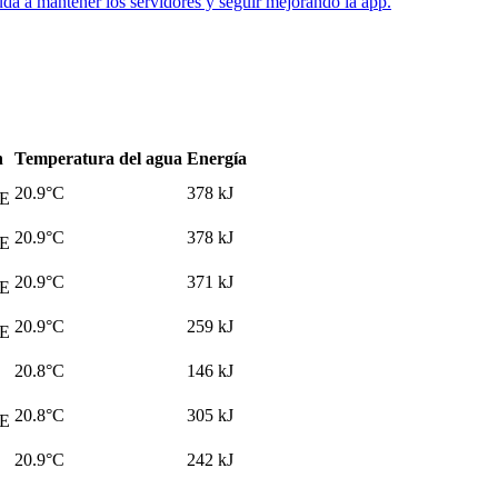
uda a mantener los servidores y seguir mejorando la app.
n
Temperatura del agua
Energía
20.9
°C
378
kJ
E
20.9
°C
378
kJ
E
20.9
°C
371
kJ
E
20.9
°C
259
kJ
E
20.8
°C
146
kJ
20.8
°C
305
kJ
E
20.9
°C
242
kJ