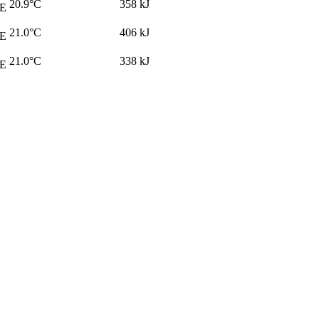
20.9
°C
358
kJ
E
21.0
°C
406
kJ
E
21.0
°C
338
kJ
E