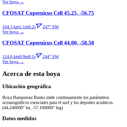
Ver boya
→
CFOSAT Copernicus Cell 45.25, -56.75
104.3
km
1.1
m
9.2
s
247
°
SW
Ver boya
→
CFOSAT Copernicus Cell 44.00, -58.50
124.6
km
0.9
m
9.1
s
244
°
SW
Ver boya
→
Acerca de esta boya
Ubicación geográfica
Boya
Banqureau Banks
mide continuamente los parámetros
oceanográficos esenciales para el surf y los deportes acuáticos.
(
44.240000
° lat,
-57.100000
° lng)
Datos medidos