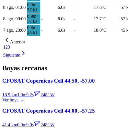
0.9
m
8 ago, 01:00
-
6.0s
-
17.6
°C
57
57
kJ
0.9
m
8 ago, 00:00
-
6.0s
-
17.7
°C
57
57
kJ
0.8
m
7 ago, 23:00
-
6.0s
-
18.0
°C
45
45
kJ
Anterior
1
2
3
Siguiente
Boyas cercanas
CFOSAT Copernicus Cell 44.50, -57.00
18.9
km
1.0
m
9.2
s
248
°
W
Ver boya
→
CFOSAT Copernicus Cell 44.00, -57.25
41.4
km
0.9
m
9.0
s
248
°
W