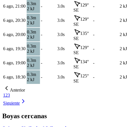
0.3
m
129
°
6 ago, 21:00
-
3.0s
-
2
kJ
2
kJ
SE
0.3
m
129
°
6 ago, 20:30
-
3.0s
-
2
kJ
2
kJ
SE
0.3
m
135
°
6 ago, 20:00
-
3.0s
-
2
kJ
2
kJ
SE
0.3
m
129
°
6 ago, 19:30
-
3.0s
-
2
kJ
2
kJ
SE
0.3
m
134
°
6 ago, 19:00
-
3.0s
-
2
kJ
2
kJ
SE
0.3
m
125
°
6 ago, 18:30
-
3.0s
-
2
kJ
2
kJ
SE
Anterior
1
2
3
Siguiente
Boyas cercanas