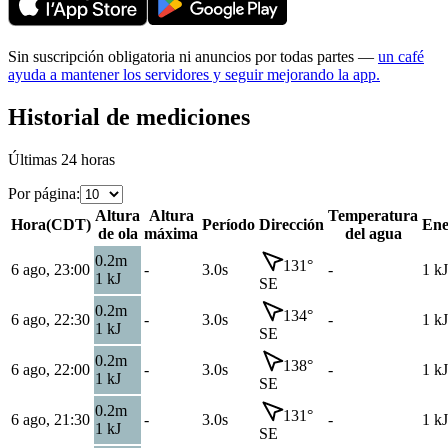
Sin suscripción obligatoria ni anuncios por todas partes —
un café
ayuda a mantener los servidores y seguir mejorando la app.
Historial de mediciones
Últimas 24 horas
Por página
:
Altura
Altura
Temperatura
Hora
(
CDT
)
Período
Dirección
Ene
de ola
máxima
del agua
0.2
m
131
°
6 ago, 23:00
-
3.0s
-
1
kJ
1
kJ
SE
0.2
m
134
°
6 ago, 22:30
-
3.0s
-
1
kJ
1
kJ
SE
0.2
m
138
°
6 ago, 22:00
-
3.0s
-
1
kJ
1
kJ
SE
0.2
m
131
°
6 ago, 21:30
-
3.0s
-
1
kJ
1
kJ
SE