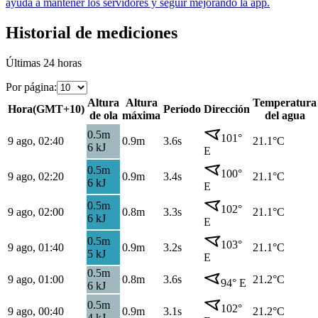
ayuda a mantener los servidores y seguir mejorando la app.
Historial de mediciones
Últimas 24 horas
Por página
:
Altura
Altura
Temperatura
Hora
(
GMT+10
)
Período
Dirección
de ola
máxima
del agua
0.5
m
101
°
9 ago, 02:40
0.9
m
3.6s
21.1
°C
6
kJ
E
0.5
m
100
°
9 ago, 02:20
0.9
m
3.4s
21.1
°C
6
kJ
E
0.5
m
102
°
9 ago, 02:00
0.8
m
3.3s
21.1
°C
6
kJ
E
0.5
m
103
°
9 ago, 01:40
0.9
m
3.2s
21.1
°C
5
kJ
E
0.5
m
9 ago, 01:00
0.8
m
3.6s
21.2
°C
94
°
E
6
kJ
0.5
m
102
°
9 ago, 00:40
0.9
m
3.1s
21.2
°C
4
kJ