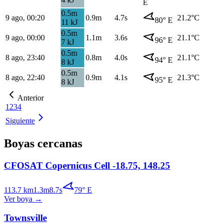
E
0.5
m
9 ago, 00:20
0.9
m
4.7s
21.2
°C
80
°
E
11
kJ
0.5
m
9 ago, 00:00
1.1
m
3.6s
21.1
°C
96
°
E
7
kJ
0.5
m
8 ago, 23:40
0.8
m
4.0s
21.1
°C
94
°
E
8
kJ
0.5
m
8 ago, 22:40
0.9
m
4.1s
21.3
°C
95
°
E
8
kJ
Anterior
1
2
3
4
Siguiente
Boyas cercanas
CFOSAT Copernicus Cell -18.75, 148.25
113.7
km
1.3
m
8.7
s
79
°
E
Ver boya
→
Townsville