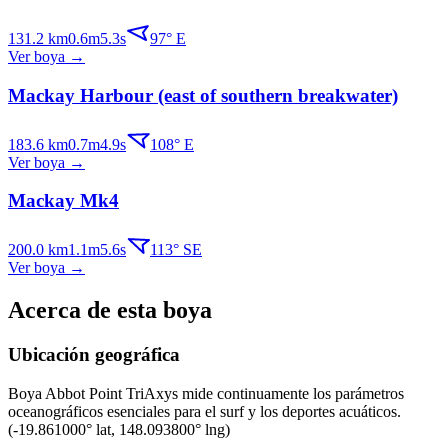
131.2
km
0.6
m
5.3
s
97
°
E
Ver boya
→
Mackay Harbour (east of southern breakwater)
183.6
km
0.7
m
4.9
s
108
°
E
Ver boya
→
Mackay Mk4
200.0
km
1.1
m
5.6
s
113
°
SE
Ver boya
→
Acerca de esta boya
Ubicación geográfica
Boya
Abbot Point TriAxys
mide continuamente los parámetros
oceanográficos esenciales para el surf y los deportes acuáticos.
(
-19.861000
° lat,
148.093800
° lng)