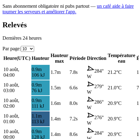
Sans abonnement obligatoire ni pubs partout —
un café aide à faire
tourner les serveurs et améliorer l'app.
Relevés
Dernières 24 heures
Par page
:
Hauteur
Température
Heure
(
UTC
)
Hauteur
Période
Direction
É
max
eau
10 août,
0.9
m
284
°
1.7
m
7.8s
21.2
°C
1
04:00
106
kJ
W
10 août,
0.9
m
279
°
1.5
m
6.6s
21.0
°C
7
03:00
76
kJ
W
10 août,
0.9
m
286
°
1.6
m
8.0s
20.9
°C
1
02:00
111
kJ
W
10 août,
1.1
m
276
°
1.4
m
7.2s
20.9
°C
1
01:00
113
kJ
W
10 août,
0.9
m
284
°
1.4
m
8.6s
20.9
°C
1
00:00
128
kJ
W