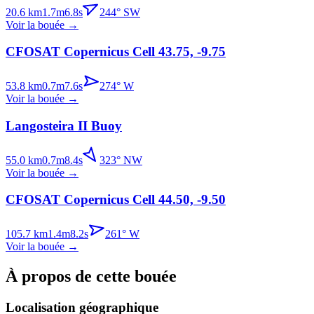
20.6
km
1.7
m
6.8
s
244
°
SW
Voir la bouée
→
CFOSAT Copernicus Cell 43.75, -9.75
53.8
km
0.7
m
7.6
s
274
°
W
Voir la bouée
→
Langosteira II Buoy
55.0
km
0.7
m
8.4
s
323
°
NW
Voir la bouée
→
CFOSAT Copernicus Cell 44.50, -9.50
105.7
km
1.4
m
8.2
s
261
°
W
Voir la bouée
→
À propos de cette bouée
Localisation géographique