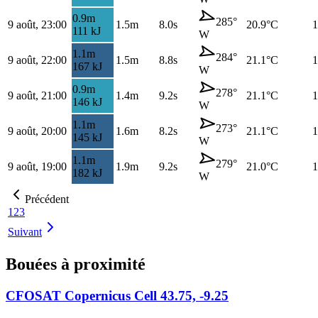
0.9
m
285
°
9 août, 23:00
1.5
m
8.0s
20.9
°C
1
111
kJ
W
1.1
m
284
°
9 août, 22:00
1.5
m
8.8s
21.1
°C
1
167
kJ
W
0.9
m
278
°
9 août, 21:00
1.4
m
9.2s
21.1
°C
1
146
kJ
W
1.1
m
273
°
9 août, 20:00
1.6
m
8.2s
21.1
°C
1
145
kJ
W
1.1
m
279
°
9 août, 19:00
1.9
m
9.2s
21.0
°C
1
182
kJ
W
Précédent
1
2
3
Suivant
Bouées à proximité
CFOSAT Copernicus Cell 43.75, -9.25