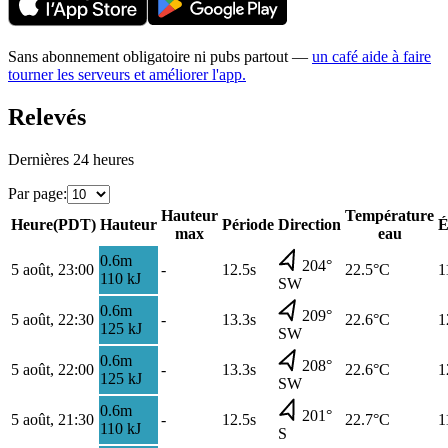
Sans abonnement obligatoire ni pubs partout —
un café aide à faire
tourner les serveurs et améliorer l'app.
Relevés
Dernières 24 heures
Par page
:
Hauteur
Température
Heure
(
PDT
)
Hauteur
Période
Direction
É
max
eau
0.6
m
204
°
5 août, 23:00
-
12.5s
22.5
°C
1
110
kJ
SW
0.6
m
209
°
5 août, 22:30
-
13.3s
22.6
°C
1
125
kJ
SW
0.6
m
208
°
5 août, 22:00
-
13.3s
22.6
°C
1
125
kJ
SW
0.6
m
201
°
5 août, 21:30
-
12.5s
22.7
°C
1
110
kJ
S