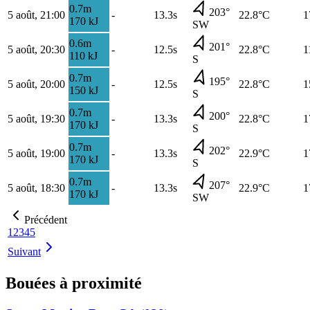
0.7
m
203
°
5 août, 21:00
-
13.3s
22.8
°C
1
170
kJ
SW
0.6
m
201
°
5 août, 20:30
-
12.5s
22.8
°C
1
110
kJ
S
0.7
m
195
°
5 août, 20:00
-
12.5s
22.8
°C
1
150
kJ
S
0.7
m
200
°
5 août, 19:30
-
13.3s
22.8
°C
1
170
kJ
S
0.7
m
202
°
5 août, 19:00
-
13.3s
22.9
°C
1
170
kJ
S
0.7
m
207
°
5 août, 18:30
-
13.3s
22.9
°C
1
170
kJ
SW
Précédent
1
2
3
4
5
Suivant
Bouées à proximité