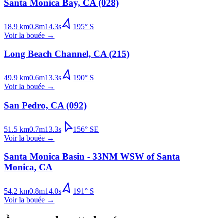
Santa Monica Bay, CA (028)
18.9
km
0.8
m
14.3
s
195
°
S
Voir la bouée
→
Long Beach Channel, CA (215)
49.9
km
0.6
m
13.3
s
190
°
S
Voir la bouée
→
San Pedro, CA (092)
51.5
km
0.7
m
13.3
s
156
°
SE
Voir la bouée
→
Santa Monica Basin - 33NM WSW of Santa
Monica, CA
54.2
km
0.8
m
14.0
s
191
°
S
Voir la bouée
→