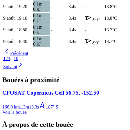
0.1
m
9 août, 19:20
-
3.4s
-
13.8
°C
0
kJ
0.1
m
9 août, 19:10
-
3.4s
13.8
°C
-99
°
0
kJ
0.1
m
9 août, 18:50
-
3.4s
-
13.7
°C
0
kJ
0.1
m
9 août, 18:40
-
3.4s
13.7
°C
-99
°
0
kJ
Précédent
1
2
3
...
10
Suivant
Bouées à proximité
CFOSAT Copernicus Cell 56.75, -152.50
166.0
km
1.3
m
13.3
s
187
°
S
Voir la bouée
→
À propos de cette bouée