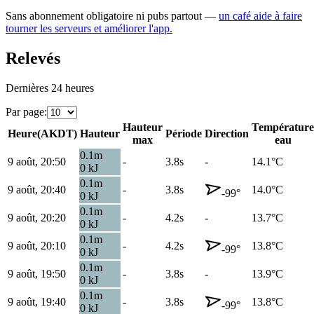
Sans abonnement obligatoire ni pubs partout —
un café aide à faire
tourner les serveurs et améliorer l'app.
Relevés
Dernières 24 heures
Par page
:
Hauteur
Température
Heure
(
AKDT
)
Hauteur
Période
Direction
max
eau
0.1
m
9 août, 20:50
-
3.8s
-
14.1
°C
0
kJ
0.1
m
9 août, 20:40
-
3.8s
14.0
°C
-99
°
0
kJ
0.1
m
9 août, 20:20
-
4.2s
-
13.7
°C
0
kJ
0.1
m
9 août, 20:10
-
4.2s
13.8
°C
-99
°
0
kJ
0.1
m
9 août, 19:50
-
3.8s
-
13.9
°C
0
kJ
0.1
m
9 août, 19:40
-
3.8s
13.8
°C
-99
°
0
kJ