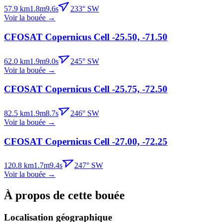
57.9
km
1.8
m
9.6
s
233
°
SW
Voir la bouée
→
CFOSAT Copernicus Cell -25.50, -71.50
62.0
km
1.9
m
9.0
s
245
°
SW
Voir la bouée
→
CFOSAT Copernicus Cell -25.75, -72.50
82.5
km
1.9
m
8.7
s
246
°
SW
Voir la bouée
→
CFOSAT Copernicus Cell -27.00, -72.25
120.8
km
1.7
m
9.4
s
247
°
SW
Voir la bouée
→
À propos de cette bouée
Localisation géographique