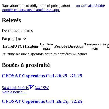
Sans abonnement obligatoire ni pubs partout —
un café aide à faire
tourner les serveurs et améliorer l'app.
Relevés
Dernières 24 heures
Par page
:
Hauteur
Température
Heure
(
UTC
)
Hauteur
Période
Direction
É
max
eau
Aucune mesure disponible pour les dernières 24 heures
Bouées à proximité
CFOSAT Copernicus Cell -26.25, -71.25
54.4
km
1.8
m
9.1
s
244
°
SW
Voir la bouée
→
CFOSAT Copernicus Cell -26.25, -72.25