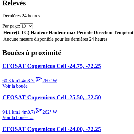
Relevés
Dernières 24 heures
Par page
:
Heure
(
UTC
)
Hauteur
Hauteur max
Période
Direction
Températ
Aucune mesure disponible pour les dernières 24 heures
Bouées à proximité
CFOSAT Copernicus Cell -24.75, -72.25
60.3
km
1.4
m
8.3
s
260
°
W
Voir la bouée
→
CFOSAT Copernicus Cell -25.50, -72.50
94.1
km
1.4
m
8.7
s
262
°
W
Voir la bouée
→
CFOSAT Copernicus Cell -24.00, -72.25