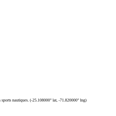
 sports nautiques.
(
-25.108000
° lat,
-71.820000
° lng)