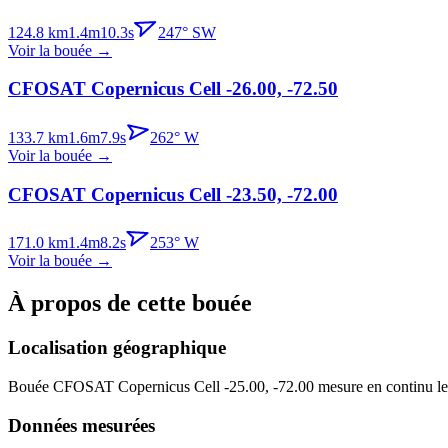
124.8
km
1.4
m
10.3
s
247
°
SW
Voir la bouée
→
CFOSAT Copernicus Cell -26.00, -72.50
133.7
km
1.6
m
7.9
s
262
°
W
Voir la bouée
→
CFOSAT Copernicus Cell -23.50, -72.00
171.0
km
1.4
m
8.2
s
253
°
W
Voir la bouée
→
À propos de cette bouée
Localisation géographique
Bouée
CFOSAT Copernicus Cell -25.00, -72.00
mesure en continu le
Données mesurées