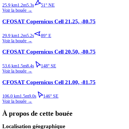
25.9
km
1.2
m
5.3
s
51
°
NE
Voir la bouée
→
CFOSAT Copernicus Cell 21.25, -80.75
29.9
km
1.2
m
5.2
s
89
°
E
Voir la bouée
→
CFOSAT Copernicus Cell 20.50, -80.75
53.6
km
1.5
m
8.4
s
148
°
SE
Voir la bouée
→
CFOSAT Copernicus Cell 21.00, -81.75
106.0
km
1.5
m
9.0
s
146
°
SE
Voir la bouée
→
À propos de cette bouée
Localisation géographique