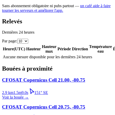
Sans abonnement obligatoire ni pubs partout —
un café aide à faire
tourner les serveurs et améliorer l'app.
Relevés
Dernières 24 heures
Par page
:
Hauteur
Température
Heure
(
UTC
)
Hauteur
Période
Direction
É
max
eau
Aucune mesure disponible pour les dernières 24 heures
Bouées à proximité
CFOSAT Copernicus Cell 21.00, -80.75
2.9
km
1.5
m
9.0
s
151
°
SE
Voir la bouée
→
CFOSAT Copernicus Cell 20.75, -80.75