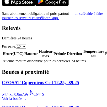
Sans abonnement obligatoire ni pubs partout —
un café aide à faire
tourner les serveurs et améliorer l'app.
Relevés
Dernières 24 heures
Par page
:
Hauteur
Température
Heure
(
UTC
)
Hauteur
Période
Direction
É
max
eau
Aucune mesure disponible pour les dernières 24 heures
Bouées à proximité
CFOSAT Copernicus Cell 12.25, -89.25
54.4
km
0.8
m
7.9
s
164
°
S
Voir la bouée
→