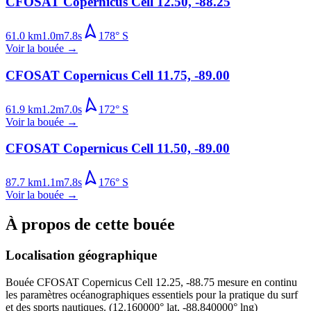
CFOSAT Copernicus Cell 12.50, -88.25
61.0
km
1.0
m
7.8
s
178
°
S
Voir la bouée
→
CFOSAT Copernicus Cell 11.75, -89.00
61.9
km
1.2
m
7.0
s
172
°
S
Voir la bouée
→
CFOSAT Copernicus Cell 11.50, -89.00
87.7
km
1.1
m
7.8
s
176
°
S
Voir la bouée
→
À propos de cette bouée
Localisation géographique
Bouée
CFOSAT Copernicus Cell 12.25, -88.75
mesure en continu
les paramètres océanographiques essentiels pour la pratique du surf
et des sports nautiques.
(
12.160000
° lat,
-88.840000
° lng)