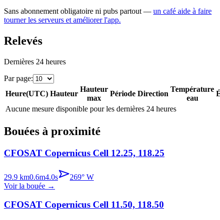
Sans abonnement obligatoire ni pubs partout —
un café aide à faire
tourner les serveurs et améliorer l'app.
Relevés
Dernières 24 heures
Par page
:
Hauteur
Température
Heure
(
UTC
)
Hauteur
Période
Direction
É
max
eau
Aucune mesure disponible pour les dernières 24 heures
Bouées à proximité
CFOSAT Copernicus Cell 12.25, 118.25
29.9
km
0.6
m
4.0
s
269
°
W
Voir la bouée
→
CFOSAT Copernicus Cell 11.50, 118.50