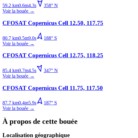
59.2
km
0.6
m
4.3
s
358
°
N
Voir la bouée
→
CFOSAT Copernicus Cell 12.50, 117.75
80.7
km
0.5
m
9.0
s
188
°
S
Voir la bouée
→
CFOSAT Copernicus Cell 12.75, 118.25
85.4
km
0.7
m
4.5
s
347
°
N
Voir la bouée
→
CFOSAT Copernicus Cell 11.75, 117.50
87.7
km
0.4
m
5.9
s
187
°
S
Voir la bouée
→
À propos de cette bouée
Localisation géographique