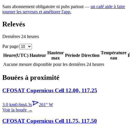
Sans abonnement obligatoire ni pubs partout —
un café aide à faire
tourner les serveurs et améliorer l'app.
Relevés
Dernières 24 heures
Par page
:
Hauteur
Température
Heure
(
UTC
)
Hauteur
Période
Direction
É
max
eau
Aucune mesure disponible pour les dernières 24 heures
Bouées à proximité
CFOSAT Copernicus Cell 12.00, 117.25
3.0
km
0.6
m
4.3
s
261
°
W
Voir la bouée
→
CFOSAT Copernicus Cell 11.75, 117.50