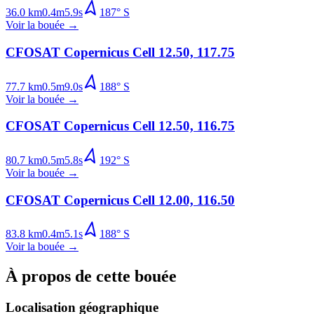
36.0
km
0.4
m
5.9
s
187
°
S
Voir la bouée
→
CFOSAT Copernicus Cell 12.50, 117.75
77.7
km
0.5
m
9.0
s
188
°
S
Voir la bouée
→
CFOSAT Copernicus Cell 12.50, 116.75
80.7
km
0.5
m
5.8
s
192
°
S
Voir la bouée
→
CFOSAT Copernicus Cell 12.00, 116.50
83.8
km
0.4
m
5.1
s
188
°
S
Voir la bouée
→
À propos de cette bouée
Localisation géographique