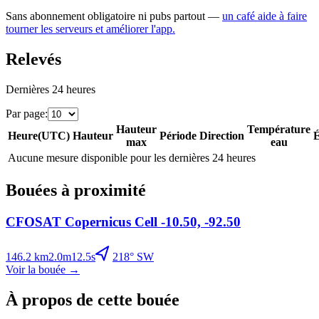
Sans abonnement obligatoire ni pubs partout —
un café aide à faire
tourner les serveurs et améliorer l'app.
Relevés
Dernières 24 heures
Par page
:
Hauteur
Température
Heure
(
UTC
)
Hauteur
Période
Direction
É
max
eau
Aucune mesure disponible pour les dernières 24 heures
Bouées à proximité
CFOSAT Copernicus Cell -10.50, -92.50
146.2
km
2.0
m
12.5
s
218
°
SW
Voir la bouée
→
À propos de cette bouée