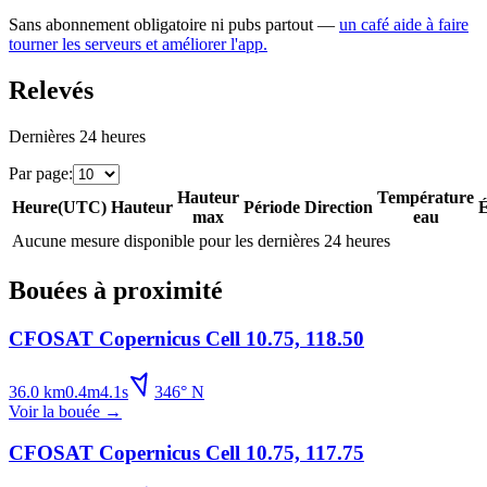
Sans abonnement obligatoire ni pubs partout —
un café aide à faire
tourner les serveurs et améliorer l'app.
Relevés
Dernières 24 heures
Par page
:
Hauteur
Température
Heure
(
UTC
)
Hauteur
Période
Direction
É
max
eau
Aucune mesure disponible pour les dernières 24 heures
Bouées à proximité
CFOSAT Copernicus Cell 10.75, 118.50
36.0
km
0.4
m
4.1
s
346
°
N
Voir la bouée
→
CFOSAT Copernicus Cell 10.75, 117.75