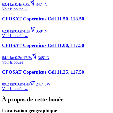
62.4
km
0.4
m
6.0
s
347
°
N
Voir la bouée
→
CFOSAT Copernicus Cell 11.50, 118.50
62.8
km
0.6
m
4.3
s
358
°
N
Voir la bouée
→
CFOSAT Copernicus Cell 11.00, 117.50
84.1
km
0.2
m
17.3
s
348
°
N
Voir la bouée
→
CFOSAT Copernicus Cell 11.25, 117.50
89.2
km
0.6
m
4.4
s
241
°
SW
Voir la bouée
→
À propos de cette bouée
Localisation géographique