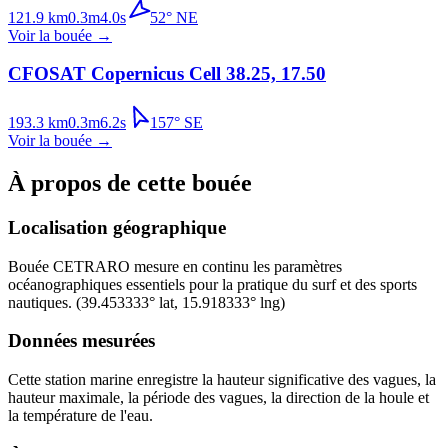
121.9
km
0.3
m
4.0
s
52
°
NE
Voir la bouée
→
CFOSAT Copernicus Cell 38.25, 17.50
193.3
km
0.3
m
6.2
s
157
°
SE
Voir la bouée
→
À propos de cette bouée
Localisation géographique
Bouée
CETRARO
mesure en continu les paramètres
océanographiques essentiels pour la pratique du surf et des sports
nautiques.
(
39.453333
° lat,
15.918333
° lng)
Données mesurées
Cette station marine enregistre la hauteur significative des vagues, la
hauteur maximale, la période des vagues, la direction de la houle et
la température de l'eau.