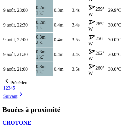
0.2
m
259
°
9 août, 23:00
0.3
m
3.4s
29.9
°C
1
kJ
W
0.2
m
265
°
9 août, 22:30
0.4
m
3.4s
30.0
°C
1
kJ
W
0.3
m
256
°
9 août, 22:00
0.4
m
3.5s
30.0
°C
2
kJ
W
0.3
m
262
°
9 août, 21:30
0.4
m
3.4s
30.0
°C
1
kJ
W
0.3
m
260
°
9 août, 21:00
0.4
m
3.5s
30.0
°C
1
kJ
W
Précédent
1
2
3
4
5
Suivant
Bouées à proximité
CROTONE