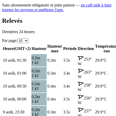
Sans abonnement obligatoire ni pubs partout —
un café aide à faire
tourner les serveurs et améliorer l'app.
Relevés
Dernières 24 heures
Par page
:
Hauteur
Températur
Heure
(
GMT+2
)
Hauteur
Période
Direction
max
eau
0.2
m
253
°
10 août, 01:30
0.3
m
3.5s
29.9
°C
1
kJ
W
0.2
m
263
°
10 août, 01:00
0.3
m
3.4s
29.9
°C
1
kJ
W
0.2
m
258
°
10 août, 00:30
0.4
m
3.4s
29.9
°C
1
kJ
W
0.2
m
256
°
10 août, 00:00
0.4
m
3.5s
29.9
°C
1
kJ
W
0.2
m
257
°
9 août, 23:30
0.3
m
3.5s
29.9
°C
1
kJ
W