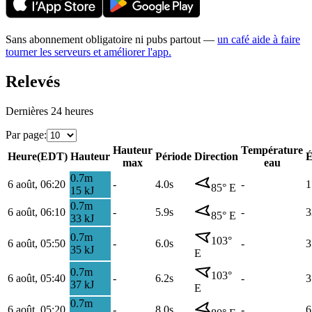
Sans abonnement obligatoire ni pubs partout —
un café aide à faire
tourner les serveurs et améliorer l'app.
Relevés
Dernières 24 heures
Par page
:
Hauteur
Température
Heure
(
EDT
)
Hauteur
Période
Direction
É
max
eau
0.7
m
6 août, 06:20
-
4.0s
-
1
85
°
E
15
kJ
0.7
m
6 août, 06:10
-
5.9s
-
3
85
°
E
33
kJ
0.7
m
103
°
6 août, 05:50
-
6.0s
-
3
35
kJ
E
0.7
m
103
°
6 août, 05:40
-
6.2s
-
3
37
kJ
E
0.7
m
6 août, 05:20
-
8.0s
-
6