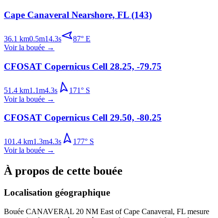
Cape Canaveral Nearshore, FL (143)
36.1
km
0.5
m
14.3
s
87
°
E
Voir la bouée
→
CFOSAT Copernicus Cell 28.25, -79.75
51.4
km
1.1
m
4.3
s
171
°
S
Voir la bouée
→
CFOSAT Copernicus Cell 29.50, -80.25
101.4
km
1.3
m
4.3
s
177
°
S
Voir la bouée
→
À propos de cette bouée
Localisation géographique
Bouée
CANAVERAL 20 NM East of Cape Canaveral, FL
mesure