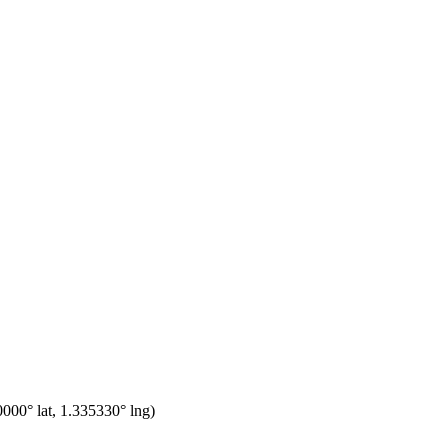
0000
° lat,
1.335330
° lng)