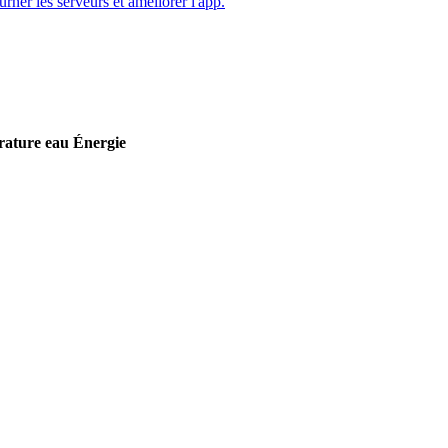
ourner les serveurs et améliorer l'app.
ature eau
Énergie