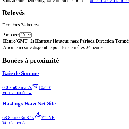
Sans abonnement obligatoire ni pubs partout —
un café aide à faire t
Relevés
Dernières 24 heures
Par page
:
Heure
(
GMT+2
)
Hauteur
Hauteur max
Période
Direction
Tempér
Aucune mesure disponible pour les dernières 24 heures
Bouées à proximité
Baie de Somme
0.0
km
0.3
m
2.7
s
102
°
E
Voir la bouée
→
Hastings WaveNet Site
68.8
km
0.3
m
3.1
s
55
°
NE
Voir la bouée
→