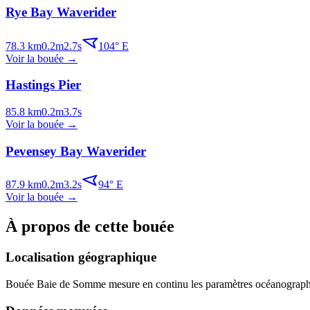
Rye Bay Waverider
78.3
km
0.2
m
2.7
s
104
°
E
Voir la bouée
→
Hastings Pier
85.8
km
0.2
m
3.7
s
Voir la bouée
→
Pevensey Bay Waverider
87.9
km
0.2
m
3.2
s
94
°
E
Voir la bouée
→
À propos de cette bouée
Localisation géographique
Bouée
Baie de Somme
mesure en continu les paramètres océanographiq