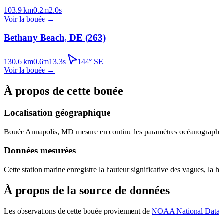
103.9
km
0.2
m
2.0
s
Voir la bouée
→
Bethany Beach, DE (263)
130.6
km
0.6
m
13.3
s
144
°
SE
Voir la bouée
→
À propos de cette bouée
Localisation géographique
Bouée
Annapolis, MD
mesure en continu les paramètres océanographiq
Données mesurées
Cette station marine enregistre la hauteur significative des vagues, la 
À propos de la source de données
Les observations de cette bouée proviennent de
NOAA National Data