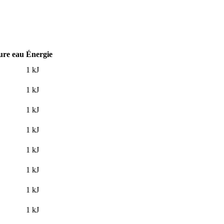
ure eau
Énergie
1
kJ
1
kJ
1
kJ
1
kJ
1
kJ
1
kJ
1
kJ
1
kJ