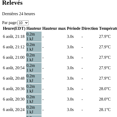
Relevés
Dernières 24 heures
Par page
:
Heure
(
EDT
)
Hauteur
Hauteur max
Période
Direction
Températ
0.2
m
6 août, 21:18
-
3.0s
-
27.9
°C
1
kJ
0.2
m
6 août, 21:12
-
3.0s
-
27.9
°C
1
kJ
0.2
m
6 août, 21:00
-
3.0s
-
27.9
°C
1
kJ
0.2
m
6 août, 20:54
-
3.0s
-
27.9
°C
1
kJ
0.2
m
6 août, 20:48
-
3.0s
-
27.9
°C
1
kJ
0.2
m
6 août, 20:36
-
3.0s
-
28.0
°C
1
kJ
0.2
m
6 août, 20:30
-
3.0s
-
28.0
°C
1
kJ
0.2
m
6 août, 20:24
-
3.0s
-
28.1
°C
1
kJ