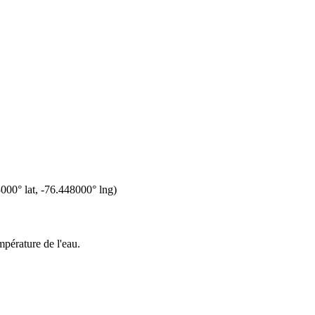
3000
° lat,
-76.448000
° lng)
mpérature de l'eau.