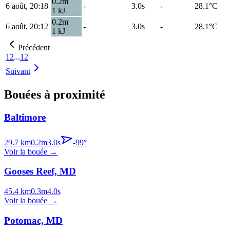
0.2
m
6 août, 20:18
-
3.0s
-
28.1
°C
1
kJ
0.2
m
6 août, 20:12
-
3.0s
-
28.1
°C
1
kJ
Précédent
1
2
...
12
Suivant
Bouées à proximité
Baltimore
29.7
km
0.2
m
3.0
s
-99
°
Voir la bouée
→
Gooses Reef, MD
45.4
km
0.3
m
4.0
s
Voir la bouée
→
Potomac, MD