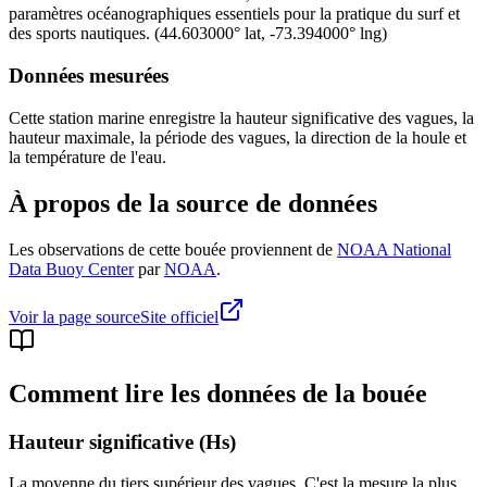
paramètres océanographiques essentiels pour la pratique du surf et
des sports nautiques.
(
44.603000
° lat,
-73.394000
° lng)
Données mesurées
Cette station marine enregistre la hauteur significative des vagues, la
hauteur maximale, la période des vagues, la direction de la houle et
la température de l'eau.
À propos de la source de données
Les observations de cette bouée proviennent de
NOAA National
Data Buoy Center
par
NOAA
.
Voir la page source
Site officiel
Comment lire les données de la bouée
Hauteur significative (Hs)
La moyenne du tiers supérieur des vagues. C'est la mesure la plus