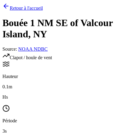
Retour à l'accueil
Bouée
1 NM SE of Valcour
Island, NY
Source
:
NOAA NDBC
Clapot / houle de vent
Hauteur
0.1m
Hs
Période
3s