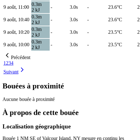
0.3
m
9 août, 11:00
-
3.0s
-
23.6
°C
2
2
kJ
0.3
m
9 août, 10:40
-
3.0s
-
23.6
°C
2
2
kJ
0.3
m
9 août, 10:20
-
3.0s
-
23.5
°C
2
2
kJ
0.3
m
9 août, 10:00
-
3.0s
-
23.5
°C
2
2
kJ
Précédent
1
2
3
4
Suivant
Bouées à proximité
Aucune bouée à proximité
À propos de cette bouée
Localisation géographique
Bouée
1 NM SE of Valcour Island, NY
mesure en continu les