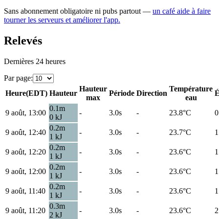
Sans abonnement obligatoire ni pubs partout —
un café aide à faire
tourner les serveurs et améliorer l'app.
Relevés
Dernières 24 heures
Par page
:
Hauteur
Température
Heure
(
EDT
)
Hauteur
Période
Direction
É
max
eau
0.1
m
9 août, 13:00
-
3.0s
-
23.8
°C
0
0
kJ
0.2
m
9 août, 12:40
-
3.0s
-
23.7
°C
1
1
kJ
0.2
m
9 août, 12:20
-
3.0s
-
23.6
°C
1
1
kJ
0.2
m
9 août, 12:00
-
3.0s
-
23.6
°C
1
1
kJ
0.2
m
9 août, 11:40
-
3.0s
-
23.6
°C
1
1
kJ
0.3
m
9 août, 11:20
-
3.0s
-
23.6
°C
2
2
kJ