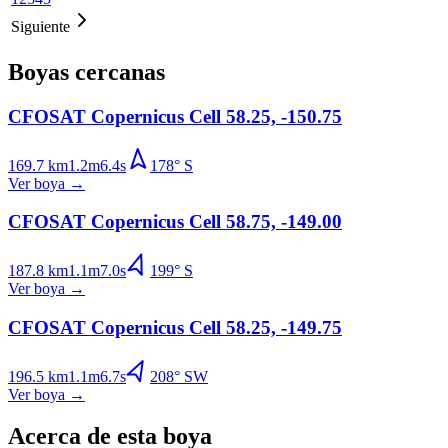
Siguiente
Boyas cercanas
CFOSAT Copernicus Cell 58.25, -150.75
169.7
km
1.2
m
6.4
s
178
°
S
Ver boya
→
CFOSAT Copernicus Cell 58.75, -149.00
187.8
km
1.1
m
7.0
s
199
°
S
Ver boya
→
CFOSAT Copernicus Cell 58.25, -149.75
196.5
km
1.1
m
6.7
s
208
°
SW
Ver boya
→
Acerca de esta boya