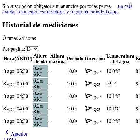
Sin suscripción obligatoria ni anuncios por todas partes —
un café
ayuda a mantener los servidores y seguir mejorando la app.
Historial de mediciones
Últimas 24 horas
Por página
:
Altura
Altura
Temperatura
Hora
(
AKDT
)
Período
Dirección
E
de ola
máxima
del agua
0.2
m
8 ago, 05:30
-
10.0s
10.0
°C
8
-99
°
8
kJ
0.2
m
8 ago, 05:00
-
10.0s
9.9
°C
8
-99
°
8
kJ
0.2
m
8 ago, 04:30
-
10.0s
10.1
°C
8
-99
°
8
kJ
0.2
m
8 ago, 04:00
-
10.0s
10.1
°C
8
-99
°
8
kJ
0.2
m
8 ago, 03:30
-
10.0s
10.2
°C
8
-99
°
8
kJ
Anterior
1
2
3
4
5