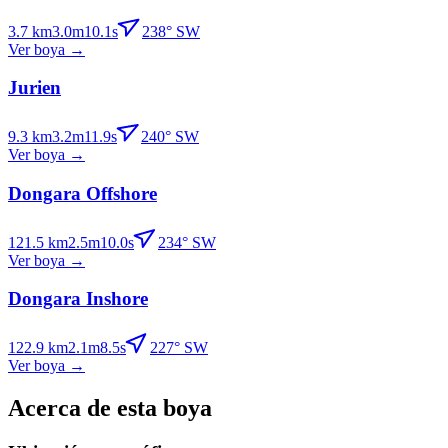
3.7
km
3.0
m
10.1
s
238
°
SW
Ver boya
→
Jurien
9.3
km
3.2
m
11.9
s
240
°
SW
Ver boya
→
Dongara Offshore
121.5
km
2.5
m
10.0
s
234
°
SW
Ver boya
→
Dongara Inshore
122.9
km
2.1
m
8.5
s
227
°
SW
Ver boya
→
Acerca de esta boya