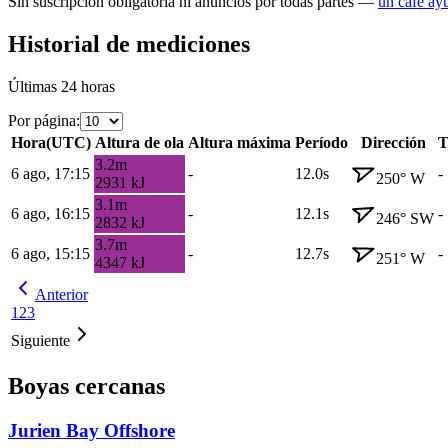
Sin suscripción obligatoria ni anuncios por todas partes —
un café ay
Historial de mediciones
Últimas 24 horas
Por página
:
Hora
(
UTC
)
Altura de ola
Altura máxima
Período
Dirección
T
3.2
m
6 ago, 17:15
-
12.0s
-
250
°
W
2931
kJ
3.1
m
6 ago, 16:15
-
12.1s
-
246
°
SW
2832
kJ
3.7
m
6 ago, 15:15
-
12.7s
-
251
°
W
4347
kJ
Anterior
1
2
3
Siguiente
Boyas cercanas
Jurien Bay Offshore