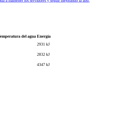
uda a mantener los servidores y seguir mejorando la app.
emperatura del agua
Energía
2931
kJ
2832
kJ
4347
kJ