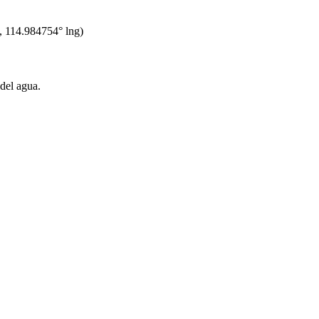
t,
114.984754
° lng)
 del agua.