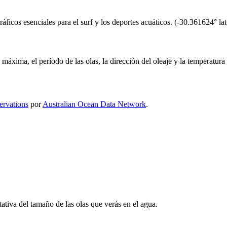
icos esenciales para el surf y los deportes acuáticos.
(
-30.361624
° la
ra máxima, el período de las olas, la dirección del oleaje y la temperatura
rvations
por
Australian Ocean Data Network
.
tativa del tamaño de las olas que verás en el agua.