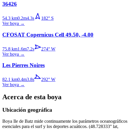
36426
54.3
km
0.2
m
4.3
s
182
°
S
Ver boya
→
CFOSAT Copernicus Cell 49.50, -4.00
75.8
km
1.6
m
7.2
s
274
°
W
Ver boya
→
Les Pierres Noires
82.1
km
0.4
m
3.8
s
292
°
W
Ver boya
→
Acerca de esta boya
Ubicación geográfica
Boya
Ile de Batz
mide continuamente los parámetros oceanográficos
esenciales para el surf y los deportes acuáticos.
(
48.728333
° lat,