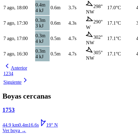
0.4
m
298
°
7 ago, 18:00
0.6
m
3.7s
17.0
°C
4
kJ
NW
0.3
m
290
°
7 ago, 17:30
0.6
m
4.3s
17.1
°C
3
kJ
W
0.3
m
302
°
7 ago, 17:00
0.5
m
4.7s
17.1
°C
4
kJ
NW
0.3
m
305
°
7 ago, 16:30
0.5
m
4.7s
17.1
°C
4
kJ
NW
Anterior
1
2
3
4
Siguiente
Boyas cercanas
1753
44.9
km
0.4
m
16.6
s
19
°
N
Ver boya
→