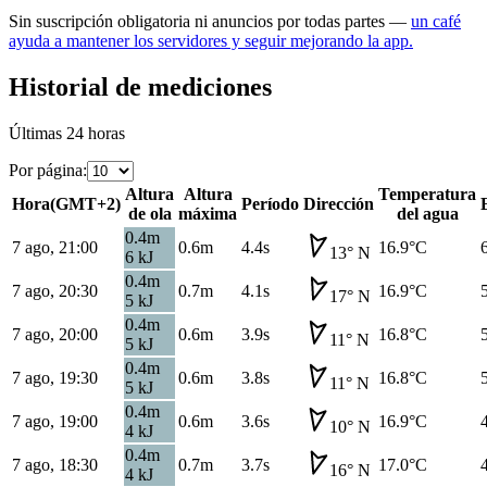
Sin suscripción obligatoria ni anuncios por todas partes —
un café
ayuda a mantener los servidores y seguir mejorando la app.
Historial de mediciones
Últimas 24 horas
Por página
:
Altura
Altura
Temperatura
Hora
(
GMT+2
)
Período
Dirección
de ola
máxima
del agua
0.4
m
7 ago, 21:00
0.6
m
4.4s
16.9
°C
13
°
N
6
kJ
0.4
m
7 ago, 20:30
0.7
m
4.1s
16.9
°C
17
°
N
5
kJ
0.4
m
7 ago, 20:00
0.6
m
3.9s
16.8
°C
11
°
N
5
kJ
0.4
m
7 ago, 19:30
0.6
m
3.8s
16.8
°C
11
°
N
5
kJ
0.4
m
7 ago, 19:00
0.6
m
3.6s
16.9
°C
10
°
N
4
kJ
0.4
m
7 ago, 18:30
0.7
m
3.7s
17.0
°C
16
°
N
4
kJ