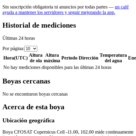
Sin suscripción obligatoria ni anuncios por todas partes —
un café
ayuda a mantener los servidores y seguir mejorando la app.
Historial de mediciones
Últimas 24 horas
Por página
:
Altura
Altura
Temperatura
Hora
(
UTC
)
Período
Dirección
Ene
de ola
máxima
del agua
No hay mediciones disponibles para las últimas 24 horas
Boyas cercanas
No se encontraron boyas cercanas
Acerca de esta boya
Ubicación geográfica
Boya
CFOSAT Copernicus Cell -11.00, 102.00
mide continuamente